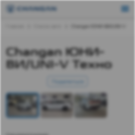
Главная
Список авто
Changan ЮНИ-ВИ/UNI-V
Changan ЮНИ-
ВИ/UNI-V Техно
Поделиться