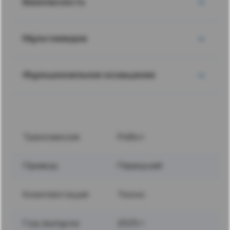
Безопасность
Мультимедиа
Функциональное оснащение
Трансмиссия
Робот
Привод
Передний
Комплектация
Техно
Год выпуска
2025 г