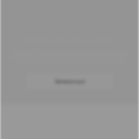
Запись на тест-драйв
Хотите прокатиться на выбранной модели
Changan до покупки? Просто закажите тест-
драйв у официального дилера, и в путь!
Записаться